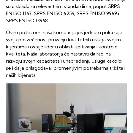
su u skladu sa relevantnim standardima, poput SRPS
EN ISO 1167, SRPS EN ISO 6259, SRPS EN ISO 9969 i
SRPS EN ISO 13968.
Ovim potezom, naša kompanija još jednom pokazuje
svoju posvećenost pružanju kvalitetnih usluga svojim
klijentima i ostaje lider u oblasti ispitivanja i kontrole
kvaliteta. Naša laboratorija će nastaviti da radi na
razvoju svojih kapaciteta i unapređenju usluga kako bi
se i dalje prilagođavali promenljivim potrebama tržišta i
naših klijenata.