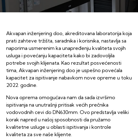
Akvapan inženjering doo, akreditovana laboratorija koja
prati zahteve tržišta, saradnika i korisnika, nastavlja sa
naporima usmerenim ka unapređenju kvaliteta svojih
usluga i povećanju kapaciteta kako bi zadovoljila
potrebe svojih klijenata. Kao rezultat posvećenosti
tima, Akvapan inženjering doo je uspešno povećala
kapacitet za ispitivanje nabavkom nove opreme u toku
2022. godine.
Nova oprema omogućava nam da sada izvršimo
ispitivanja na unutrašnji pritisak većih prečnika
vodovodnih cevi do DN630mm. Ovo predstavlja veliki
korak napred u našoj sposobnosti da pružamo
kvalitetne usluge u oblasti ispitivanja i kontrole
kvaliteta za sve naše klijente.