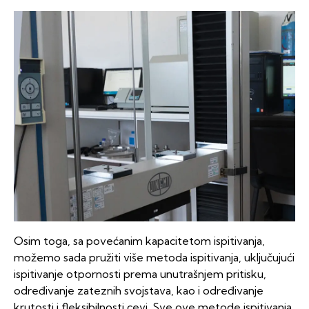
Osim toga, sa povećanim kapacitetom ispitivanja,
možemo sada pružiti više metoda ispitivanja, uključujući
ispitivanje otpornosti prema unutrašnjem pritisku,
određivanje zateznih svojstava, kao i određivanje
krutosti i fleksibilnosti cevi. Sve ove metode ispitivanja