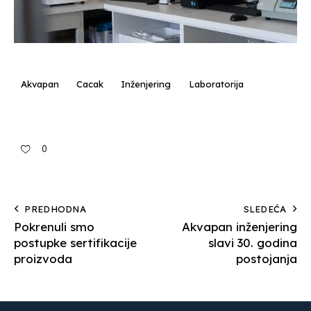
Akvapan
Cacak
Inženjering
Laboratorija
0
PREDHODNA
SLEDEĆA
Pokrenuli smo
Akvapan inženjering
postupke sertifikacije
slavi 30. godina
proizvoda
postojanja