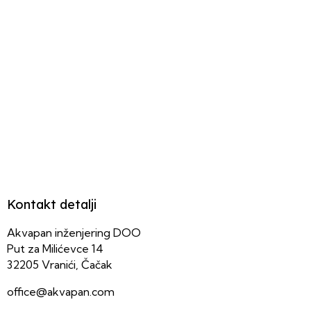
Kontakt detalji
Akvapan inženjering DOO
Put za Milićevce 14
32205 Vranići, Čačak
office@akvapan.com