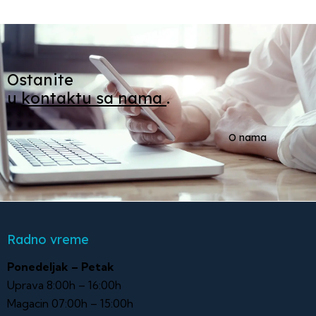
Ostanite
u
kontaktu sa nama
.
O nama
Radno vreme
Ponedeljak – Petak
Uprava 8:00h – 16:00h
Magacin 07:00h – 15:00h