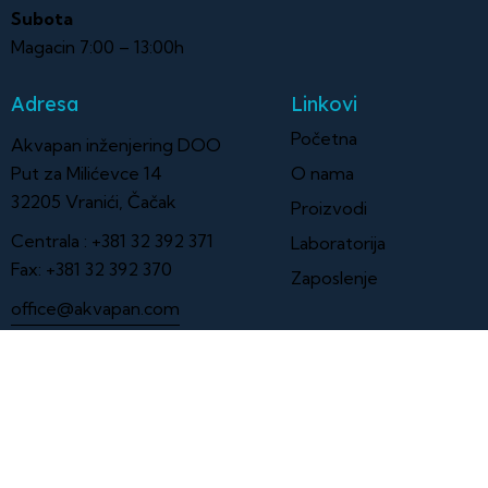
Subota
Magacin 7:00 – 13:00h
Adresa
Linkovi
Početna
Akvapan inženjering DOO
Put za Milićevce 14
O nama
32205 Vranići, Čačak
Proizvodi
Centrala :
+381 32 392 371
Laboratorija
Fax:
+381 32 392 370
Zaposlenje
office@akvapan.com
Pratite nas
Akvapan inženjering katalog