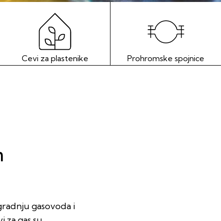
Cevi za plastenike
Prohromske spojnice
m
zgradnju gasovoda i
i za gas su