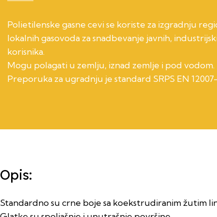
Polietilenske gasne cevi se koriste za izgradnju regi
lokalnih gasovoda za snadbevanje javnih, industrijski
korisnika.
Mogu polagati u zemlju, iznad zemlje i pod vodom.
Preporuka za ugradnju je standard SRPS EN 12007-
Opis:
Standardno su crne boje sa koekstrudiranim žutim lin
Glatke su spoljašnje i unutrašnje površine.