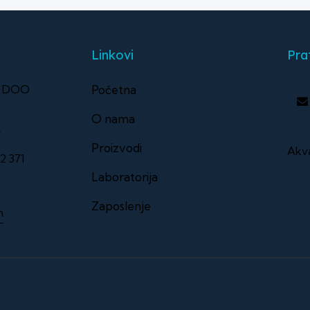
Linkovi
Pra
Početna
ng DOO
O nama
k
Proizvodi
Akva
2 371
Laboratorija
Zaposlenje
m