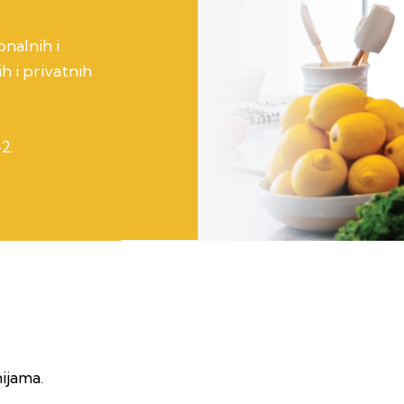
onalnih i
h i privatnih
2.
ijama.