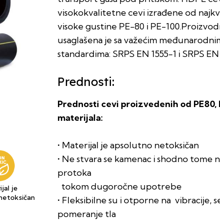
visokokvalitetne cevi izrađene od najkva
visoke gustine PE-80 i PE-100.Proizvodn
usaglašena je sa važećim međunarodni
standardima: SRPS EN 1555-1 i SRPS EN 
Prednosti:
Prednosti cevi proizvedenih od PE80,
materijala:
• Materijal je apsolutno netoksičan
• Ne stvara se kamenac i shodno tome n
protoka
tokom dugoročne upotrebe
jal je
netoksičan
• Fleksibilne su i otporne na vibracije, 
pomeranje tla