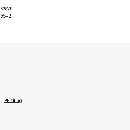
 cevi
555-2
PE fiting