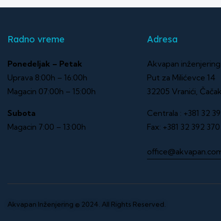
Radno vreme
Adresa
Ponedeljak – Petak
Akvapan inženjeri
Uprava 8:00h – 16:00h
Put za Milićevce 14
Magacin 07:00h – 15:00h
32205 Vranići, Čača
Subota
Centrala :
+381 32 39
Magacin 7:00 – 13:00h
Fax:
+381 32 392 370
office@akvapan.co
Akvapan Inženjering
© 2024. All Rights Reserved.