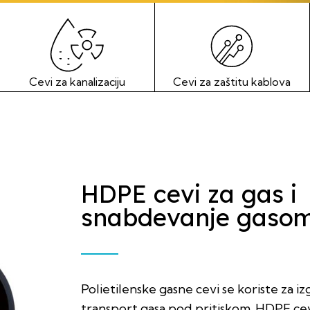
Cevi za kanalizaciju
Cevi za zaštitu kablova
HDPE cevi za gas i
snabdevanje gaso
Polietilenske gasne cevi se koriste za i
transport gasa pod pritiskom. HDPE cev