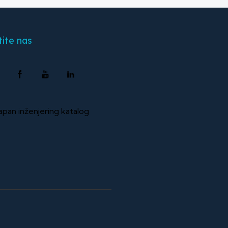
tite nas
pan inženjering katalog