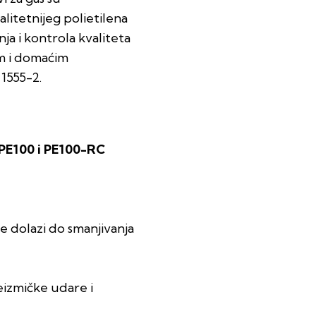
litetnijeg polietilena
ja i kontrola kvaliteta
m i domaćim
1555-2.
 PE100 i PE100-RC
e dolazi do smanjivanja
seizmičke udare i