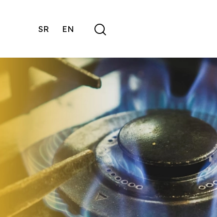
SR
EN